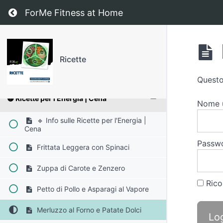
Ritorna a corso: Ricette
ForMe Fitness at Home
🟢 Ricette Dimagrimento | Spuntini
🟡 Ricette per l'Energia | Colazione
Ricette
🟡 Ricette per l'Energia | Pranzo
Questo
🟡 Ricette per l'Energia | Cena
Nome u
🔹 Info sulle Ricette per l'Energia |
Cena
Passw
Frittata Leggera con Spinaci
Zuppa di Carote e Zenzero
Rico
Petto di Pollo e Asparagi al Vapore
Merluzzo al Forno e Patate Dolci