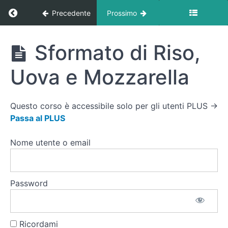
(Piatto
Ritorna a corso: Ricette
Precedente
Prossimo
Scomposto)
Zuppa
Ricette
Sformato di Riso,
di
Pollo,
Pasta
Uova e Mozzarella
e Olio
EVO
Stinco
Questo corso è accessibile solo per gli utenti PLUS →
di
Passa al PLUS
Tacchino
con Purè
di
Nome utente o email
Cavolfiore
Controfiletto
di Manzo
Password
con Salsa ai
Funghi
Sformato
Ricordami