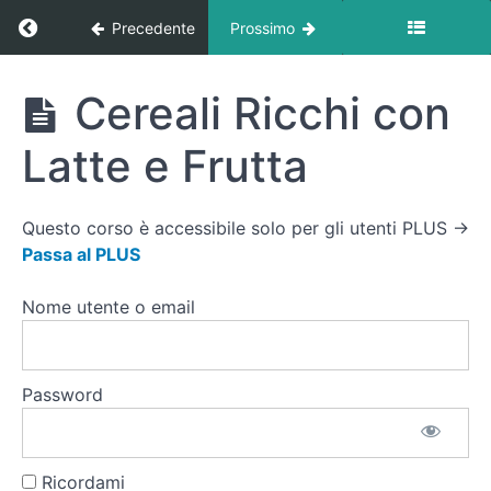
Ritorna a corso: Ricette
Precedente
Prossimo
Pancake
Veloce (da
preparato)
Ricette
Cereali Ricchi con
Cottage
Cheese
Latte e Frutta
e Frutta
Secca
Bagel
Questo corso è accessibile solo per gli utenti PLUS →
o Pane
Passa al PLUS
con
Salmone
Affumicato
Nome utente o email
Frutta
e
Ricotta
Password
Dolce
Ricca
Cereali
Ricordami