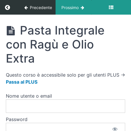
|
Ritorna a corso: Ricette
Precedente
Prossimo
Colazione
Ricette
Pasta Integrale
🔵
Ricette
per
con Ragù e Olio
la
Massa
Extra
Muscolare
|
Pranzo
Questo corso è accessibile solo per gli utenti PLUS →
Passa al PLUS
🔹
Info
sulle
Nome utente o email
Ricette
per
l'Energia
| Pranzo
Password
Pasta