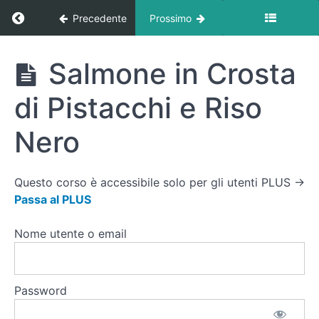
Ritorna a corso: Ricette
Precedente
Prossimo
Buddha
Bowl di
Pollo
Ricette
Salmone in Crosta
BBQ e
Patate
Dolci
di Pistacchi e Riso
Pasta
Nero
Integrale
con
Pesto
Ricco e
Questo corso è accessibile solo per gli utenti PLUS →
Pinoli
Passa al PLUS
Burrito
Nome utente o email
Bowl di
Manzo e
Riso
Integrale
Password
Salmone