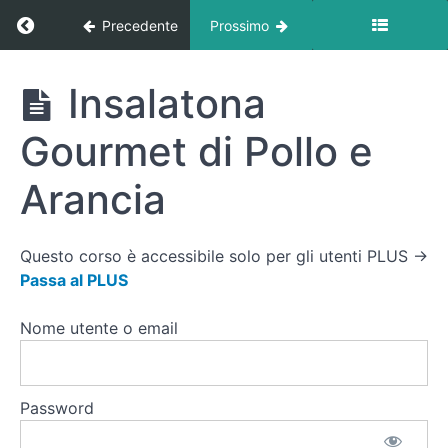
Crêpes
Ritorna a corso: Ricette
Precedente
Prossimo
Salate
di
Farina
di Ceci
Ricette
Insalatona
Torta
Gourmet di Pollo e
Salata
Integrale
con
Arancia
Verdure
di
Stagione
Questo corso è accessibile solo per gli utenti PLUS →
Passa al PLUS
Burger
di
Tonno
Nome utente o email
e
Verdure
(Non
Fritto)
Password
Insalatona