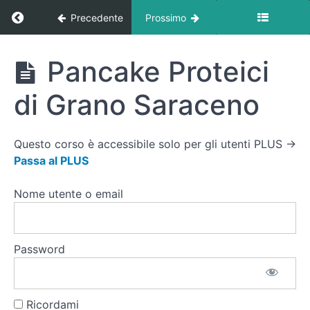
Affumicato
Ritorna a corso: Ricette
Precedente
Prossimo
Frutta
e
Ricette
Pancake Proteici
Ricotta
Dolce
Ricca
di Grano Saraceno
Cereali
Ricchi
Questo corso è accessibile solo per gli utenti PLUS →
con
Passa al PLUS
Latte
e
Frutta
Nome utente o email
Colazione
Messicana
con
Password
Fagioli
Neri
Pancake
Ricordami