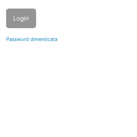
Proteici
di Grano
Saraceno
Budino
di Riso
Integrale
Password dimenticata
e Cacao
Muffins
Salati
Ricchi
di
Uova e
Bacon
Smoothies
Bowl
Ipercalorica
con Frutta
Secca
Toast
All'Avocado