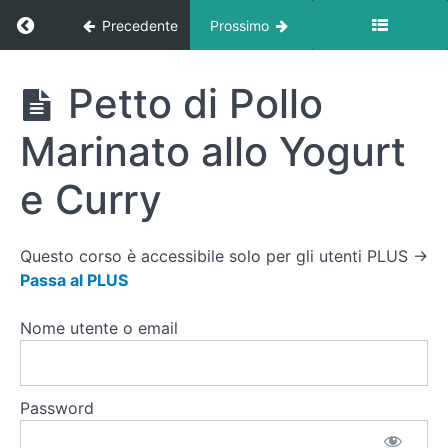
Branzino/orata
al Sale (o
Ritorna a corso: Ricette
Precedente
Prossimo
Vapore)
Tacchino
Ricette
Petto di Pollo
e
Cavolfiore
Marinato allo Yogurt
Fiocchi
e Curry
di
Latte e
Cetrioli
Questo corso è accessibile solo per gli utenti PLUS →
Tempeh/Tofu
Passa al PLUS
Saltato
Nome utente o email
Zuppa
di Pollo
e
Verdure
Password
Petto di