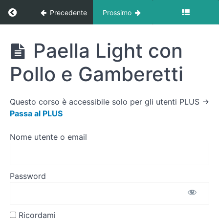
Zuppa
Ritorna a corso: Ricette
Precedente
Prossimo
Proteica
di
Legumi
e Farro
Ricette
Paella Light con
Tartare
Pollo e Gamberetti
di Tonno
e
Avocado
con
Questo corso è accessibile solo per gli utenti PLUS →
Salsa
Passa al PLUS
Soia
Light
Nome utente o email
Torta
Salata
Integrale
con
Password
Verdure
e Ricotta
Paella
Light con
Ricordami