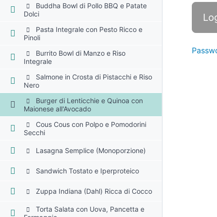
Buddha Bowl di Pollo BBQ e Patate
Dolci
Pasta Integrale con Pesto Ricco e
Pinoli
Passwo
Burrito Bowl di Manzo e Riso
Integrale
Salmone in Crosta di Pistacchi e Riso
Nero
Burger di Lenticchie e Quinoa con
Maionese all'Avocado
Cous Cous con Polpo e Pomodorini
Secchi
Lasagna Semplice (Monoporzione)
Sandwich Tostato e Iperproteico
Zuppa Indiana (Dahl) Ricca di Cocco
Torta Salata con Uova, Pancetta e