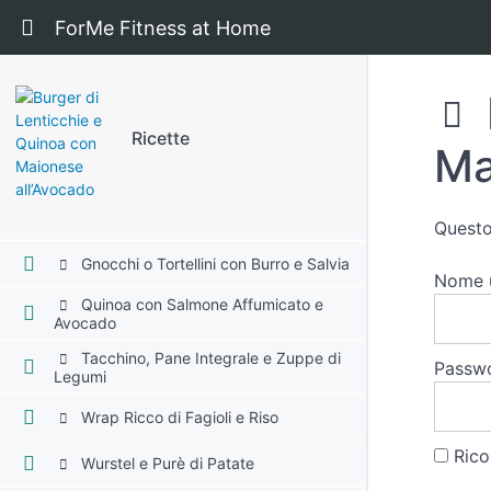
Ritorna a corso: Ricette
ForMe Fitness at Home
Pasta Integrale con Ragù e Olio Extra
Riso Basmati e Petto di Pollo
Standard
Insalata di Ceci e Tonno (Rafforzata)
Ricette
Ma
Frittata di Uova e Patate
Panino Genuino e Ricco
Questo
Gnocchi o Tortellini con Burro e Salvia
Nome u
Quinoa con Salmone Affumicato e
Avocado
Tacchino, Pane Integrale e Zuppe di
Passw
Legumi
Wrap Ricco di Fagioli e Riso
Rico
Wurstel e Purè di Patate